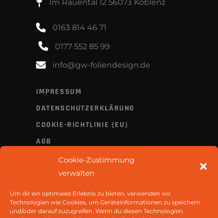
Im Rauental 12 56073 Koblenz
0163 814 46 71
0177 552 85 99
info@gw-foliendesign.de
IMPRESSUM
DATENSCHUTZERKLÄRUNG
COOKIE-RICHTLINIE (EU)
AGB
Cookie-Zustimmung
ÖFFNUNGSZEITEN
verwalten
Mo - Do: 16:30 - 20:00 Uhr
Um dir ein optimales Erlebnis zu bieten, verwenden wir
Technologien wie Cookies, um Geräteinformationen zu speichern
und/oder darauf zuzugreifen. Wenn du diesen Technologien